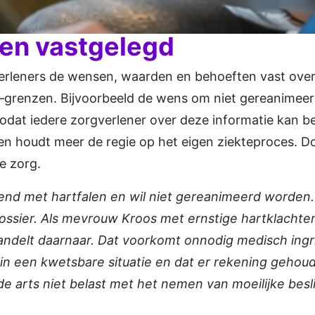
en vastgelegd
erleners
de
wensen
,
waarden
en
behoeften
vast ove
–
grenzen
.
Bijvoorbeeld
de wens om
niet
gereanimee
odat
iedere
zorgverlener
over
deze
informatie
kan
b
en
houdt
meer
de regie op het eigen
ziekteproces
. D
e
zorg
.
kend met hartfalen en wil niet gereanimeerd worde
dossier. Als mevrouw Kroos met ernstige hartklachten
handelt daarnaar. Dat voorkomt onnodig medisch ingr
in een kwetsbare situatie en dat er rekening geho
de arts niet belast met het nemen van moeilijke bes