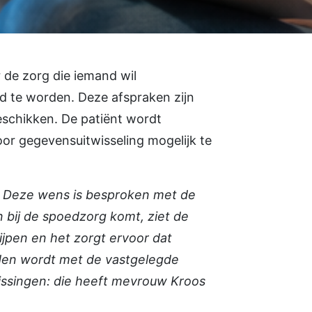
r de
zorg
die
iemand
wil
rd
te
worden
.
Deze
afspraken
zijn
eschikken
. De
patiënt
wordt
oor
gegevensuitwisseling
mogelijk
te
n. Deze wens is besproken met de
 bij de spoedzorg komt, ziet de
ijpen en het zorgt ervoor dat
uden wordt met de vastgelegde
lissingen: die heeft mevrouw Kroos