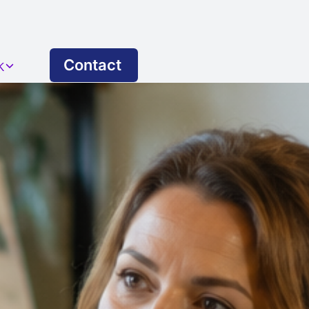
Contact
k
beveiliging (NEN 7510)
waking
ingen