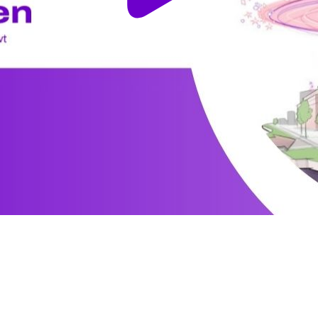
ieuwsbrief ontvange
de hoogte blijven van nieuwe stappen,