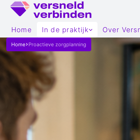
Home
In de praktijk
Over Vers
Projecten
Organisati
360-gr
Home
Proactieve zorgplanning
IT-implementatie
Register
Regiona
Praktijkverhalen
Betrokken 
Regiona
Onze ambi
Proacti
Gekoppe