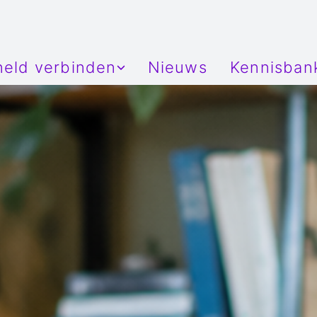
neld verbinden
Nieuws
Kennisban
e
adenbeeld
Informatie
al capaciteitsinzicht
Privacybe
organisaties
al diagnostisch portaal
IZA
ties
eve zorgplanning
Wegiz
lde thuismonitoring
EHDS
Toestemm
Checklist