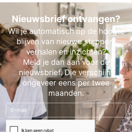
Nieuwsbrief ontvangen?
Wil je automatisch op de hoogte
blijven van nieuwe stappen,
verhalen en inzichten?
Meld je dan aan voor de
nieuwsbrief. Die verschijnt
ongeveer eens per twee
maanden.