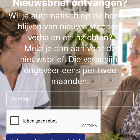
Nieuwsbrief ontvangen?
Wil je automatisch op de hoogte
blijven van nieuwe stappen,
verhalen en inzichten?
Meld je dan aan voor de
nieuwsbrief. Die verschijnt
ongeveer eens per twee
maanden.