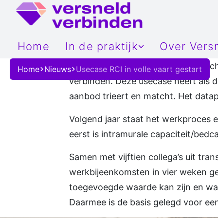
Home
In de praktijk
Over Vers
Projecten
Organisati
360-gr
Usecase Regionaal CapaciteitsInzic
Home
Nieuws
Usecase RCI in volle vaart gestart
verbinden. Deze usecase heeft als d
IT-implementatie
Register
Regiona
aanbod trieert en matcht. Het datap
Praktijkverhalen
Betrokken 
Regiona
Volgend jaar staat het werkproces e
Onze ambi
Proacti
eerst is intramurale capaciteit/bedc
Gekoppe
Samen met vijftien collega’s uit tra
werkbijeenkomsten in vier weken g
toegevoegde waarde kan zijn en wat
Daarmee is de basis gelegd voor ee