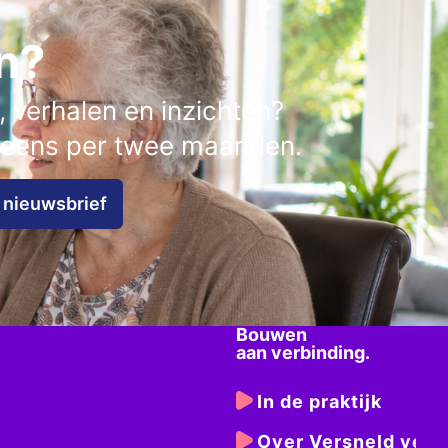
n?
 verhalen en inzichten?
r eens per twee maanden.
nieuwsbrief
Bouwen
aan verbinding.
In de praktijk
Over Versneld verb