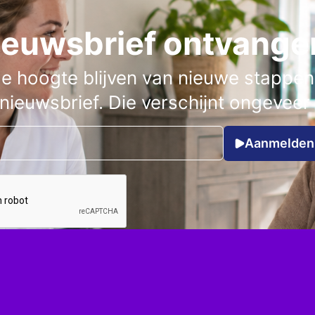
ieuwsbrief ontvange
de hoogte blijven van nieuwe stappen,
 nieuwsbrief. Die verschijnt ongevee
Aanmelden 