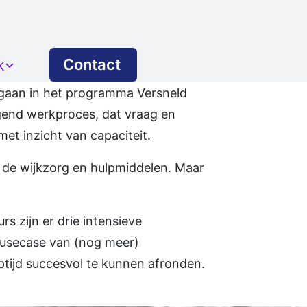
Contact
k
beveiliging (NEN 7510)
gegaan in het programma Versneld
jgend werkproces, dat vraag en
waking
et inzicht van capaciteit.
n de wijkzorg en hulpmiddelen. Maar
s zijn er drie intensieve
 usecase van (nog meer)
ingen
ptijd succesvol te kunnen afronden.