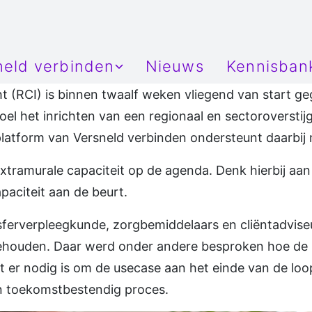
neld verbinden
Nieuws
Kennisban
e
adenbeeld
Informatie
ht (RCI) is binnen twaalf weken vliegend van start 
oel het inrichten van een regionaal en sectoroversti
al capaciteitsinzicht
Privacybe
latform van Versneld verbinden ondersteunt daarbij m
organisaties
al diagnostisch portaal
IZA
xtramurale capaciteit op de agenda. Denk hierbij aa
ties
eve zorgplanning
Wegiz
apaciteit aan de beurt.
lde thuismonitoring
EHDS
nsferverpleegkunde, zorgbemiddelaars en cliëntadviseur
ehouden. Daar werd onder andere besproken hoe de
Toestemm
 er nodig is om de usecase aan het einde van de loo
n toekomstbestendig proces.
Checklist