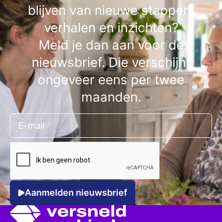
blijven van nieuwe stappen,
verhalen en inzichten?
Meld je dan aan voor de
nieuwsbrief. Die verschijnt
ongeveer eens per twee
maanden.
Aanmelden nieuwsbrief